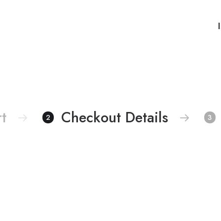
t
Checkout Details
2
3